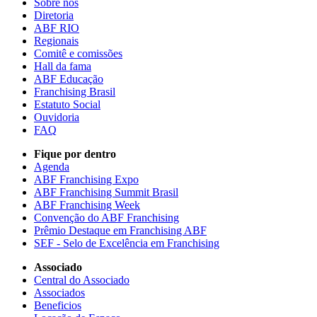
Sobre nós
Diretoria
ABF RIO
Regionais
Comitê e comissões
Hall da fama
ABF Educação
Franchising Brasil
Estatuto Social
Ouvidoria
FAQ
Fique por dentro
Agenda
ABF Franchising Expo
ABF Franchising Summit Brasil
ABF Franchising Week
Convenção do ABF Franchising
Prêmio Destaque em Franchising ABF
SEF - Selo de Excelência em Franchising
Associado
Central do Associado
Associados
Beneficios