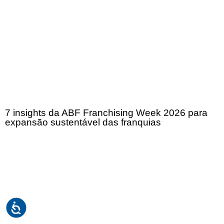
7 insights da ABF Franchising Week 2026 para
expansão sustentável das franquias
Receba em seu e-mail, de graça, a ABF News
com as principais notícias e informações do
franchising.