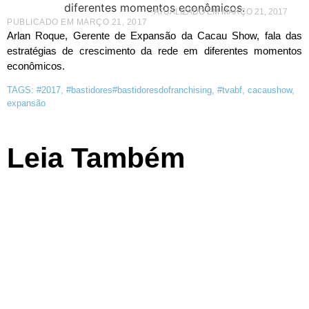
– ATUALIZADO EM MARÇO 21, 2017
PUBLICADO EM
MARÇO 21, 2017
Arlan Roque, Gerente de Expansão da Cacau Show, fala das
estratégias de crescimento da rede em diferentes momentos
econômicos.
TAGS:
#2017
,
#bastidores#bastidoresdofranchising
,
#tvabf
,
cacaushow
,
expansão
Leia Também