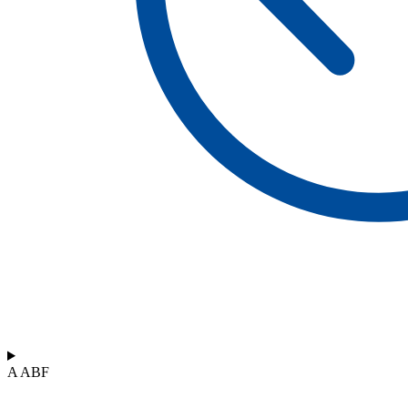
A ABF