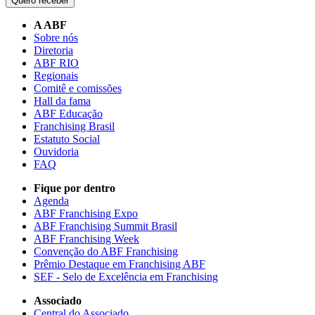
Quero receber
A ABF
Sobre nós
Diretoria
ABF RIO
Regionais
Comitê e comissões
Hall da fama
ABF Educação
Franchising Brasil
Estatuto Social
Ouvidoria
FAQ
Fique por dentro
Agenda
ABF Franchising Expo
ABF Franchising Summit Brasil
ABF Franchising Week
Convenção do ABF Franchising
Prêmio Destaque em Franchising ABF
SEF - Selo de Excelência em Franchising
Associado
Central do Associado