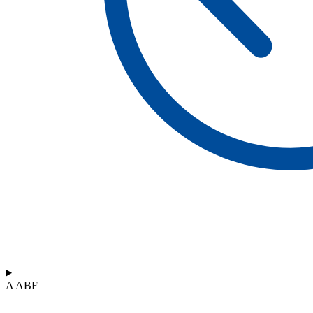
A ABF