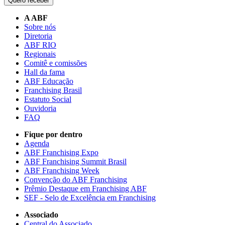
Quero receber
A ABF
Sobre nós
Diretoria
ABF RIO
Regionais
Comitê e comissões
Hall da fama
ABF Educação
Franchising Brasil
Estatuto Social
Ouvidoria
FAQ
Fique por dentro
Agenda
ABF Franchising Expo
ABF Franchising Summit Brasil
ABF Franchising Week
Convenção do ABF Franchising
Prêmio Destaque em Franchising ABF
SEF - Selo de Excelência em Franchising
Associado
Central do Associado