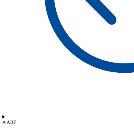
A ABF