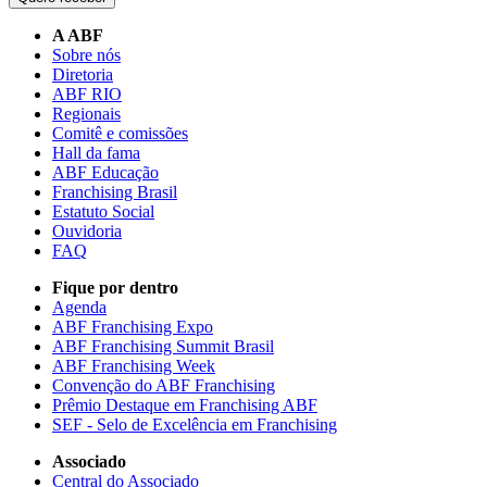
A ABF
Sobre nós
Diretoria
ABF RIO
Regionais
Comitê e comissões
Hall da fama
ABF Educação
Franchising Brasil
Estatuto Social
Ouvidoria
FAQ
Fique por dentro
Agenda
ABF Franchising Expo
ABF Franchising Summit Brasil
ABF Franchising Week
Convenção do ABF Franchising
Prêmio Destaque em Franchising ABF
SEF - Selo de Excelência em Franchising
Associado
Central do Associado