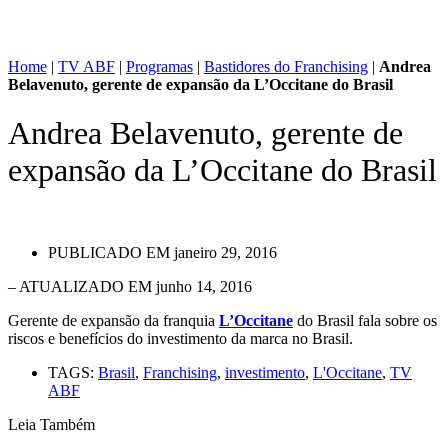
Home
|
TV ABF
|
Programas
|
Bastidores do Franchising
|
Andrea
Belavenuto, gerente de expansão da L’Occitane do Brasil
Andrea Belavenuto, gerente de
expansão da L’Occitane do Brasil
PUBLICADO EM
janeiro 29, 2016
– ATUALIZADO EM junho 14, 2016
Gerente de expansão da franquia
L’Occitane
do Brasil fala sobre os
riscos e benefícios do investimento da marca no Brasil.
TAGS:
Brasil
,
Franchising
,
investimento
,
L'Occitane
,
TV
ABF
Leia Também