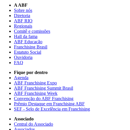
A ABF
Sobre nós
Diretoria
ABF RIO
Regionais
Comitê e comissões
Hall da fama
ABF Educação
Franchising Brasil
Estatuto Social
Ouvidoria
FAQ
Fique por dentro
Agenda
ABF Franchising Expo
ABF Franchising Summit Brasil
ABF Franchising Week
Convenção do ABF Franchising
Prêmio Destaque em Franchising ABF
SEF - Selo de Excelência em Franchising
Associado
Central do Associado
Associados