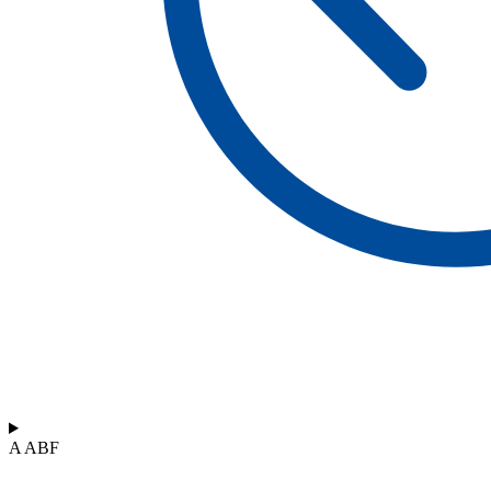
A ABF