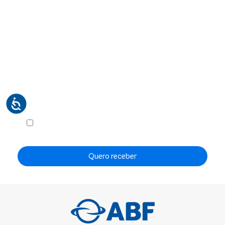
Receba em seu e-mail, de graça, a ABF News
com as principais notícias e informações do
franchising.
Li e concordo com os
Termos de Uso
e a
Política de
Privacidade
.
Quero receber