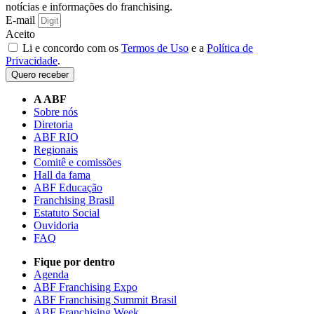
notícias e informações do franchising.
E-mail
Aceito
Li e concordo com os
Termos de Uso
e a
Política de
Privacidade
.
Quero receber
A ABF
Sobre nós
Diretoria
ABF RIO
Regionais
Comitê e comissões
Hall da fama
ABF Educação
Franchising Brasil
Estatuto Social
Ouvidoria
FAQ
Fique por dentro
Agenda
ABF Franchising Expo
ABF Franchising Summit Brasil
ABF Franchising Week