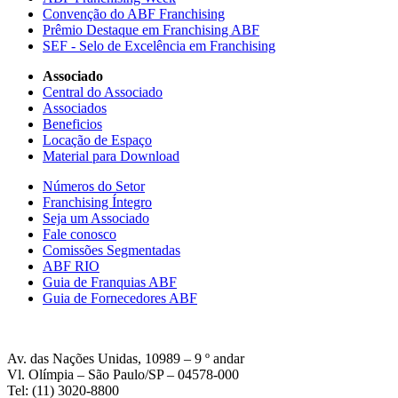
Convenção do ABF Franchising
Prêmio Destaque em Franchising ABF
SEF - Selo de Excelência em Franchising
Associado
Central do Associado
Associados
Beneficios
Locação de Espaço
Material para Download
Números do Setor
Franchising Íntegro
Seja um Associado
Fale conosco
Comissões Segmentadas
ABF RIO
Guia de Franquias ABF
Guia de Fornecedores ABF
Av. das Nações Unidas, 10989 – 9 º andar
Vl. Olímpia – São Paulo/SP – 04578-000
Tel: (11) 3020-8800