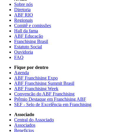
Sobre nós
Diretoria
ABF RIO
Regionais
Comitê e comissões
Hall da fama
ABF Educação
Franchising Brasil
Estatuto Social
Ouvidoria
FAQ
Fique por dentro
Agenda
ABF Franchising Expo
ABF Franchising Summit Brasil
ABF Franchising Week
Convenção do ABF Franchising
Prêmio Destaque em Franchising ABF
SEF - Selo de Excelência em Franchising
Associado
Central do Associado
Associados
Beneficios