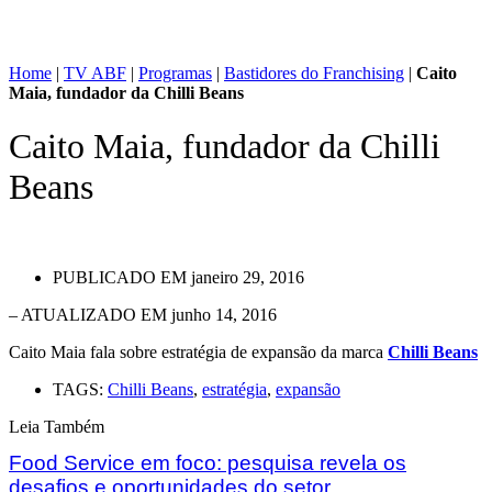
Home
|
TV ABF
|
Programas
|
Bastidores do Franchising
|
Caito
Maia, fundador da Chilli Beans
Caito Maia, fundador da Chilli
Beans
PUBLICADO EM
janeiro 29, 2016
– ATUALIZADO EM junho 14, 2016
Caito Maia fala sobre estratégia de expansão da marca
Chilli Beans
TAGS:
Chilli Beans
,
estratégia
,
expansão
Leia Também
Food Service em foco: pesquisa revela os
desafios e oportunidades do setor