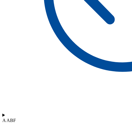
A ABF