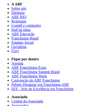
A ABF
Sobre nós
Diretoria
ABF RIO
Regionais
Comitê e comissões
Hall da fama
ABF Educação
Franchising Brasil
Estatuto Social
Ouvidoria
FAQ
Fique por dentro
Agenda
ABF Franchising Expo
ABF Franchising Summit Brasil
ABF Franchising Week
Convenção do ABF Franchising
Prêmio Destaque em Franchising ABF
SEF - Selo de Excelência em Franchising
Associado
Central do Associado
Associados