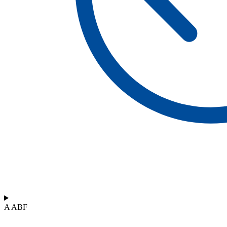
A ABF