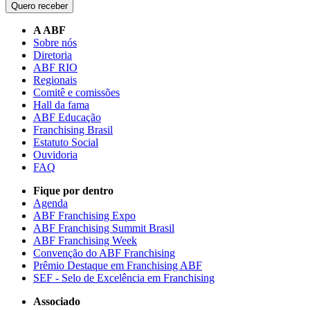
Quero receber
A ABF
Sobre nós
Diretoria
ABF RIO
Regionais
Comitê e comissões
Hall da fama
ABF Educação
Franchising Brasil
Estatuto Social
Ouvidoria
FAQ
Fique por dentro
Agenda
ABF Franchising Expo
ABF Franchising Summit Brasil
ABF Franchising Week
Convenção do ABF Franchising
Prêmio Destaque em Franchising ABF
SEF - Selo de Excelência em Franchising
Associado