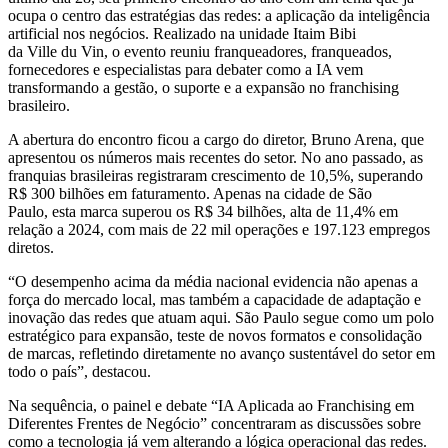
ocupa o centro das estratégias das redes: a aplicação da inteligência
artificial nos negócios. Realizado na unidade Itaim Bibi
da Ville du Vin, o evento reuniu franqueadores, franqueados,
fornecedores e especialistas para debater como a IA vem
transformando a gestão, o suporte e a expansão no franchising
brasileiro.
A abertura do encontro ficou a cargo do diretor, Bruno Arena, que
apresentou os números mais recentes do setor. No ano passado, as
franquias brasileiras registraram crescimento de 10,5%, superando
R$ 300 bilhões em faturamento. Apenas na cidade de São
Paulo, esta marca superou os R$ 34 bilhões, alta de 11,4% em
relação a 2024, com mais de 22 mil operações e 197.123 empregos
diretos.
“O desempenho acima da média nacional evidencia não apenas a
força do mercado local, mas também a capacidade de adaptação e
inovação das redes que atuam aqui. São Paulo segue como um polo
estratégico para expansão, teste de novos formatos e consolidação
de marcas, refletindo diretamente no avanço sustentável do setor em
todo o país”, destacou.
Na sequência, o painel e debate “IA Aplicada ao Franchising em
Diferentes Frentes de Negócio” concentraram as discussões sobre
como a tecnologia já vem alterando a lógica operacional das redes.