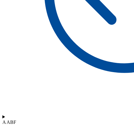
A ABF