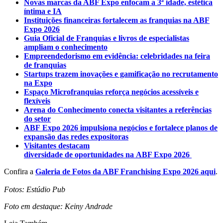
Novas marcas da ABF Expo enfocam a 3ª idade, estética
íntima e IA
Instituições financeiras fortalecem as franquias na ABF
Expo 2026
Guia Oficial de Franquias e livros de especialistas
ampliam o conhecimento
Empreendedorismo em evidência: celebridades na feira
de franquias
Startups trazem inovações e gamificação no recrutamento
na Expo
Espaço Microfranquias reforça negócios acessíveis e
flexíveis
Arena do Conhecimento conecta visitantes a referências
do setor
ABF Expo 2026 impulsiona negócios e fortalece planos de
expansão das redes expositoras
Visitantes destacam
diversidade de oportunidades na ABF Expo 2026
Confira a
Galeria de Fotos da ABF Franchising Expo 2026 aqui
.
Fotos: Estúdio Pub
Foto em destaque: Keiny Andrade