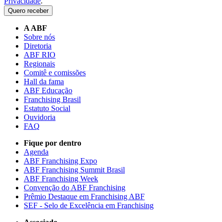
Privacidade
.
Quero receber
A ABF
Sobre nós
Diretoria
ABF RIO
Regionais
Comitê e comissões
Hall da fama
ABF Educação
Franchising Brasil
Estatuto Social
Ouvidoria
FAQ
Fique por dentro
Agenda
ABF Franchising Expo
ABF Franchising Summit Brasil
ABF Franchising Week
Convenção do ABF Franchising
Prêmio Destaque em Franchising ABF
SEF - Selo de Excelência em Franchising