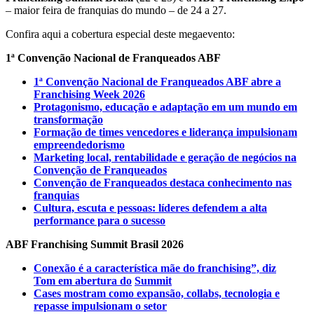
– maior feira de franquias do mundo – de 24 a 27.
Confira aqui a cobertura especial deste megaevento:
1ª Convenção Nacional de Franqueados ABF
1ª Convenção Nacional de Franqueados ABF abre a
Franchising Week 2026
Protagonismo, educação e adaptação em um mundo em
transformação
Formação de times vencedores e liderança impulsionam
empreendedorismo
Marketing local, rentabilidade e geração de negócios na
Convenção de Franqueados
Convenção de Franqueados destaca conhecimento nas
franquias
Cultura, escuta e pessoas: líderes defendem a alta
performance para o sucesso
ABF Franchising Summit Brasil 2026
Conexão é a característica mãe do franchising”, diz
Tom em abertura do
Summit
Cases mostram como expansão, collabs, tecnologia e
repasse impulsionam o setor