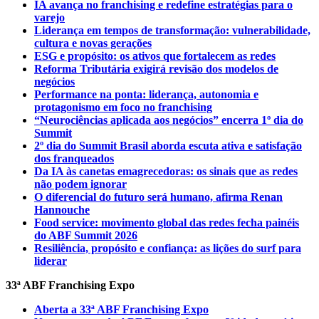
IA avança no franchising e redefine estratégias para o
varejo
Liderança em tempos de transformação: vulnerabilidade,
cultura e novas gerações
ESG e propósito: os ativos que fortalecem as redes
Reforma Tributária exigirá revisão dos modelos de
negócios
Performance na ponta: liderança, autonomia e
protagonismo em foco no franchising
“Neurociências aplicada aos negócios” encerra 1º dia do
Summit
2º dia do Summit Brasil aborda escuta ativa e satisfação
dos franqueados
Da IA às canetas emagrecedoras: os sinais que as redes
não podem ignorar
O diferencial do futuro será humano, afirma Renan
Hannouche
Food service: movimento global das redes fecha painéis
do ABF Summit 2026
Resiliência, propósito e confiança: as lições do surf para
liderar
33ª ABF Franchising Expo
Aberta a 33ª ABF Franchising Expo