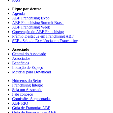
FAQ
Fique por dentro
Agenda
ABF Franchising Expo
ABF Franchising Summit Brasil
ABF Franchising Week
Convenção do ABF Franchising
Prêmio Destaque em Franchising ABF
SEF - Selo de Excelência em Franchising
Associado
Central do Associado
Associados
Beneficios
Locação de Espaço
Material para Download
Números do Setor
Franchising Íntegro
Seja um Associado
Fale conosco
Comissões Segmentadas
ABF RIO
Guia de Franquias ABF
Guia de Fornecedores ABF