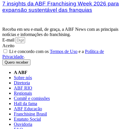
7 insights da ABF Franchising Week 2026 para
expansão sustentável das franquias
Receba em seu e-mail, de graça, a ABF News com as principais
notícias e informações do franchising.
E-mail
Aceito
Li e concordo com os
Termos de Uso
e a
Política de
Privacidade
.
Quero receber
A ABF
Sobre nós
Diretoria
ABF RIO
Regionais
Comitê e comissões
Hall da fama
ABF Educação
Franchising Brasil
Estatuto Social
Ouvidoria