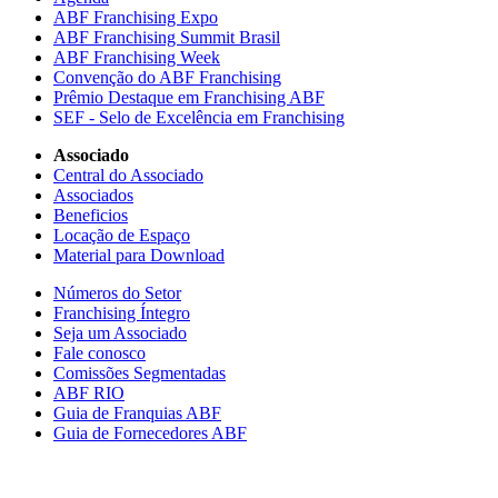
ABF Franchising Expo
ABF Franchising Summit Brasil
ABF Franchising Week
Convenção do ABF Franchising
Prêmio Destaque em Franchising ABF
SEF - Selo de Excelência em Franchising
Associado
Central do Associado
Associados
Beneficios
Locação de Espaço
Material para Download
Números do Setor
Franchising Íntegro
Seja um Associado
Fale conosco
Comissões Segmentadas
ABF RIO
Guia de Franquias ABF
Guia de Fornecedores ABF