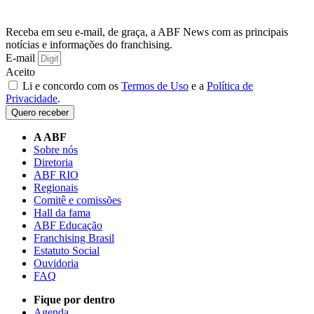
Receba em seu e-mail, de graça, a ABF News com as principais
notícias e informações do franchising.
E-mail
Aceito
Li e concordo com os
Termos de Uso
e a
Política de
Privacidade
.
Quero receber
A ABF
Sobre nós
Diretoria
ABF RIO
Regionais
Comitê e comissões
Hall da fama
ABF Educação
Franchising Brasil
Estatuto Social
Ouvidoria
FAQ
Fique por dentro
Agenda