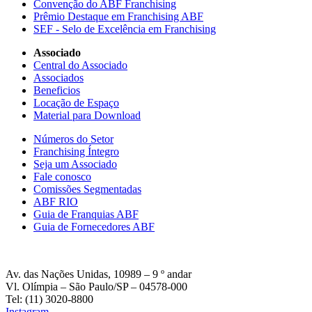
Convenção do ABF Franchising
Prêmio Destaque em Franchising ABF
SEF - Selo de Excelência em Franchising
Associado
Central do Associado
Associados
Beneficios
Locação de Espaço
Material para Download
Números do Setor
Franchising Íntegro
Seja um Associado
Fale conosco
Comissões Segmentadas
ABF RIO
Guia de Franquias ABF
Guia de Fornecedores ABF
Av. das Nações Unidas, 10989 – 9 º andar
Vl. Olímpia – São Paulo/SP – 04578-000
Tel: (11) 3020-8800
Instagram