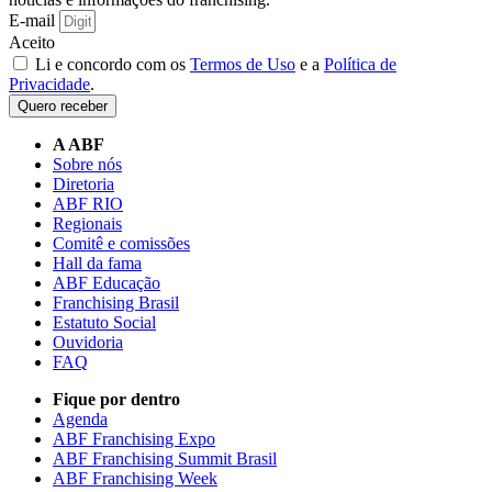
E-mail
Aceito
Li e concordo com os
Termos de Uso
e a
Política de
Privacidade
.
Quero receber
A ABF
Sobre nós
Diretoria
ABF RIO
Regionais
Comitê e comissões
Hall da fama
ABF Educação
Franchising Brasil
Estatuto Social
Ouvidoria
FAQ
Fique por dentro
Agenda
ABF Franchising Expo
ABF Franchising Summit Brasil
ABF Franchising Week