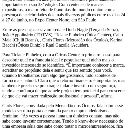
importantes em sua 33ª edição. Com centenas de marcas
expositoras, a maior feira de franquias do mundo contou com a
presença de celebridades dos mais diversos públicos entre os dias 24
a 27 de junho, no Expo Center Norte, em São Paulo.
Entre as presenças estavam Leda e Duda Nagle (Terça da Serra),
João Appolinário (TOTVS), Ticiane Pinheiro (Ótica Center), Caito
Maia (Chilli Beans), , Chris Flores (Mercadão dos Óculos), Karina
Bacchi (Óticas Diniz) e Raul Gazolla (Acuidar).
Para Ticiane Pinheiro, com a Óticas Center, o primeiro passo para
descobrir qual é a franquia ideal é pesquisar qual nicho mais o
investidor interessado se identifica. “É importante conhecer a marca,
acreditar no propósito dela e sentir que faz sentido para você.
Quando trabalhamos com algo que gostamos, tudo acontece de
forma mais natural. Claro que o retorno financeiro é importante, mas
também é preciso se preparar, estudar e investir com segurança,
tendo a confiança de que aquele projeto tem potencial para crescer e
de que ele vai trazer realização profissional e pessoal”, afirma.
Chris Flores, convidada pelo Mercadão dos Óculos, fala sobre esse
modelo ser uma porta de entrada para o empreendedorismo
feminino. “Às vezes a pessoa junta um dinheiro contato, mas não
sabe como investir corretamente. Tendo o know-how necessário de
uma empresa séria que sabe como tratar o microempreendedor, fica