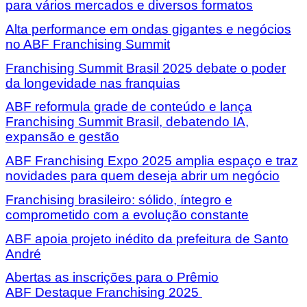
para vários mercados e diversos formatos
Alta performance em ondas gigantes e negócios
no ABF Franchising Summit
Franchising Summit Brasil 2025 debate o poder
da longevidade nas franquias
ABF reformula grade de conteúdo e lança
Franchising Summit Brasil, debatendo IA,
expansão e gestão
ABF Franchising Expo 2025 amplia espaço e traz
novidades para quem deseja abrir um negócio
Franchising brasileiro: sólido, íntegro e
comprometido com a evolução constante
ABF apoia projeto inédito da prefeitura de Santo
André
Abertas as inscrições para o Prêmio
ABF Destaque Franchising 2025