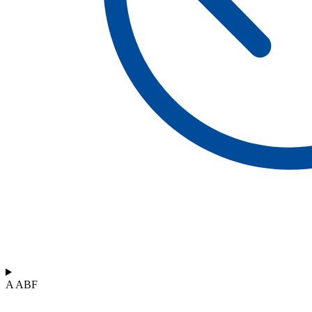
A ABF