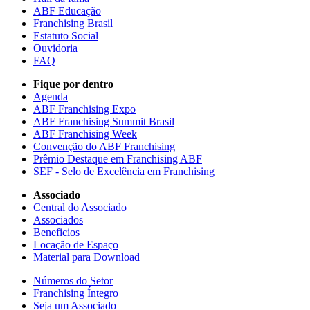
ABF Educação
Franchising Brasil
Estatuto Social
Ouvidoria
FAQ
Fique por dentro
Agenda
ABF Franchising Expo
ABF Franchising Summit Brasil
ABF Franchising Week
Convenção do ABF Franchising
Prêmio Destaque em Franchising ABF
SEF - Selo de Excelência em Franchising
Associado
Central do Associado
Associados
Beneficios
Locação de Espaço
Material para Download
Números do Setor
Franchising Íntegro
Seja um Associado