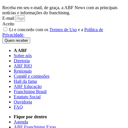
Receba em seu e-mail, de graça, a ABF News com as principais
notícias e informações do franchising.
E-mail
Aceito
Li e concordo com os
Termos de Uso
e a
Política de
Privacidade
.
Quero receber
A ABF
Sobre nós
Diretoria
ABF RIO
Regionais
Comitê e comissões
Hall da fama
ABF Educação
Franchising Brasil
Estatuto Social
Ouvidoria
FAQ
Fique por dentro
Agenda
ABF Franchising Expo