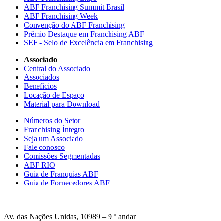
ABF Franchising Summit Brasil
ABF Franchising Week
Convenção do ABF Franchising
Prêmio Destaque em Franchising ABF
SEF - Selo de Excelência em Franchising
Associado
Central do Associado
Associados
Beneficios
Locação de Espaço
Material para Download
Números do Setor
Franchising Íntegro
Seja um Associado
Fale conosco
Comissões Segmentadas
ABF RIO
Guia de Franquias ABF
Guia de Fornecedores ABF
Av. das Nações Unidas, 10989 – 9 º andar