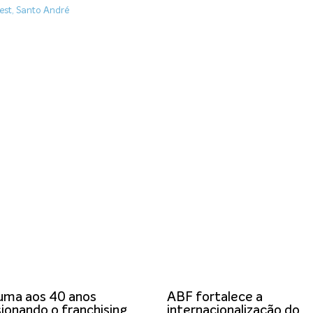
est
,
Santo André
uma aos 40 anos
ABF fortalece a
ionando o franchising
internacionalização do