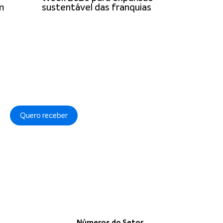
om
sustentável das franquias
Quero receber
a de Privacidade
.
Números do Setor