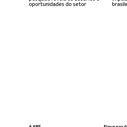
oportunidades do setor
brasil
Receba em seu e-mail, de graça, a 
principais notícias e informações
A ABF
Fique por 