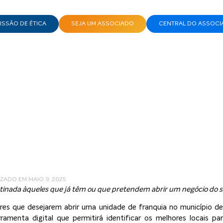
SSÃO DE ÉTICA
SEJA UM ASSOCIADO
CENTRAL DO ASSOCI
ITURA DE SANTO ANDRÉ
 projeto inédito da pre
Santo André
IZADO EM MAIO 9, 2025
tinada àqueles que já têm ou que pretendem abrir um negócio do se
res que desejarem abrir uma unidade de franquia no município d
amenta digital que permitirá identificar os melhores locais pa