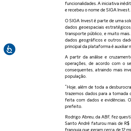
funcionalidades. A iniciativa inéd
e recebeu o nome de SIGA Invest.
O SIGA Invest é parte de uma sol
dados geoespaciais estratégicos,
transporte público, e muito mai
dados geográficos e outros dado
principal da plataforma é auxiliar
A partir da análise e cruzament
operações, de acordo com o se
consequentes, atraindo mais inv
população.
“Hoje, além de toda a desburocr
trazemos dados para a tomada de
feita com dados e evidências. 
prefeito.
Rodrigo Abreu, da ABF, fez quest
Santo André faturou mais de R$ 1
franquia que geram cerca de 12 m