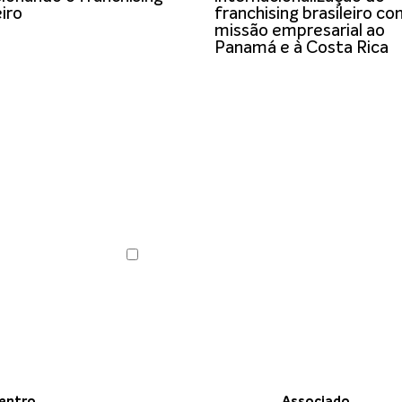
eiro
franchising brasileiro c
missão empresarial ao
Panamá e à Costa Rica
ABF News com as
 do franchising.
Li e concordo com os
Termos de Uso
e a
Polític
dentro
Associado