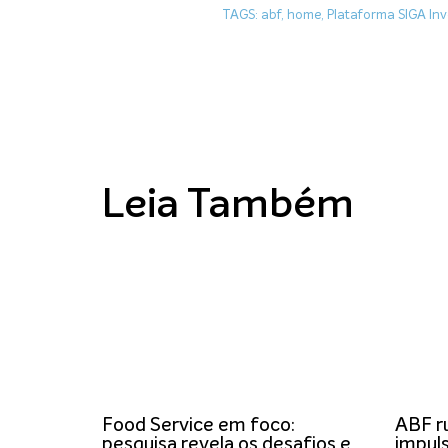
TAGS:
abf
,
home
,
Plataforma SIGA Inv
Leia Também
Food Service em foco:
ABF r
pesquisa revela os desafios e
impuls