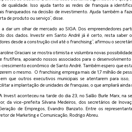
de qualidade. Isso ajuda tanto as redes de franquia a identific
ais franqueados na decisão de investimento. Ajuda também a faz
rta de produto ou serviço”, disse.
sa a dar um olhar de mercado ao SIGA. Dos empreendedores part
o dos dados. Investir em Santo André já é certo, resta saber 
dores desde a construção civil até o franchising”, afirmou o secretár
aroline Graciani se mostra otimista e vislumbra novas possibilidades
 frutífera, apoiando nossos associados para o desenvolvimento
 o crescimento econômico de Santo André. Também espero que esta 
azerem o mesmo. O franchising emprega mais de 1,7 milhão de pess
em que outros executivos municipais se atentarem para isso,
itar a implantação de unidades de franquias, o que ampliará ainda ma
Invest aconteceu na tarde do dia 23, no Salão Burle Marx, na s
or, da vice-prefeita Silvana Medeiros, dos secretários de Inova
eração de Empregos, Evandro Banzato. Entre os representante
diretor de Marketing e Comunicação, Rodrigo Abreu.