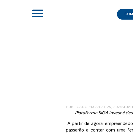
COMI
|
NOTÍCIAS
|
ABF APOIA PROJETO INÉDITO DA PREFE
ABF apoia
PUBLICADO EM
ABRIL 25, 2025
– ATUAL
Plataforma SIGA Invest é des
A partir de agora, empreendedo
passarão a contar com uma ferr