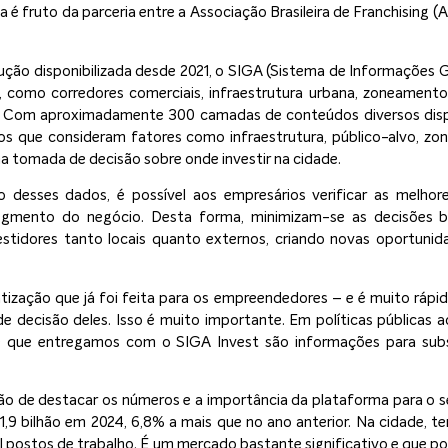
ita é fruto da parceria entre a Associação Brasileira de Franchising 
ução disponibilizada desde 2021, o SIGA (Sistema de Informações 
 como corredores comerciais, infraestrutura urbana, zoneamento, 
s. Com aproximadamente 300 camadas de conteúdos diversos disp
s que consideram fatores como infraestrutura, público-alvo, zon
 na tomada de decisão sobre onde investir na cidade.
o desses dados, é possível aos empresários verificar as melhores
gmento do negócio. Desta forma, minimizam-se as decisões b
estidores tanto locais quanto externos, criando novas oportunid
atização que já foi feita para os empreendedores – e é muito ráp
 decisão deles. Isso é muito importante. Em políticas públicas 
O que entregamos com o SIGA Invest são informações para subsi
ão de destacar os números e a importância da plataforma para o 
,9 bilhão em 2024, 6,8% a mais que no ano anterior. Na cidade, t
il postos de trabalho. É um mercado bastante significativo e que p