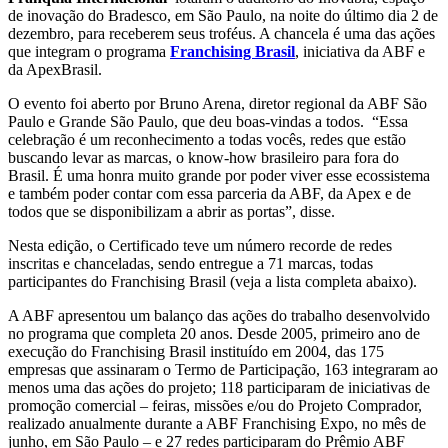
de inovação do Bradesco, em São Paulo, na noite do último dia 2 de
dezembro, para receberem seus troféus. A chancela é uma das ações
que integram o programa
Franchising Brasil
, iniciativa da ABF e
da ApexBrasil.
O evento foi aberto por Bruno Arena, diretor regional da ABF São
Paulo e Grande São Paulo, que deu boas-vindas a todos. “Essa
celebração é um reconhecimento a todas vocês, redes que estão
buscando levar as marcas, o know-how brasileiro para fora do
Brasil. É uma honra muito grande por poder viver esse ecossistema
e também poder contar com essa parceria da ABF, da Apex e de
todos que se disponibilizam a abrir as portas”, disse.
Nesta edição, o Certificado teve um número recorde de redes
inscritas e chanceladas, sendo entregue a 71 marcas, todas
participantes do Franchising Brasil (veja a lista completa abaixo).
A ABF apresentou um balanço das ações do trabalho desenvolvido
no programa que completa 20 anos. Desde 2005, primeiro ano de
execução do Franchising Brasil instituído em 2004, das 175
empresas que assinaram o Termo de Participação, 163 integraram ao
menos uma das ações do projeto; 118 participaram de iniciativas de
promoção comercial – feiras, missões e/ou do Projeto Comprador,
realizado anualmente durante a ABF Franchising Expo, no mês de
junho, em São Paulo – e 27 redes participaram do Prêmio ABF