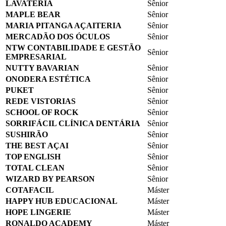
LAVATERIA
Sênior
MAPLE BEAR
Sênior
MARIA PITANGA AÇAITERIA
Sênior
MERCADÃO DOS ÓCULOS
Sênior
NTW CONTABILIDADE E GESTÃO
Sênior
EMPRESARIAL
NUTTY BAVARIAN
Sênior
ONODERA ESTÉTICA
Sênior
PUKET
Sênior
REDE VISTORIAS
Sênior
SCHOOL OF ROCK
Sênior
SORRIFÁCIL CLÍNICA DENTÁRIA
Sênior
SUSHIRÃO
Sênior
THE BEST AÇAI
Sênior
TOP ENGLISH
Sênior
TOTAL CLEAN
Sênior
WIZARD BY PEARSON
Sênior
COTAFACIL
Máster
HAPPY HUB EDUCACIONAL
Máster
HOPE LINGERIE
Máster
RONALDO ACADEMY
Máster