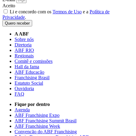
Aceito
Li e concordo com os
Termos de Uso
e a
Política de
Privacidade
.
Quero receber
A ABF
Sobre nós
Diretoria
ABF RIO
Regionais
Comitê e comissões
Hall da fama
ABF Educação
Franchising Brasil
Estatuto Social
Ouvidoria
FAQ
Fique por dentro
Agenda
ABF Franchising Expo
ABF Franchising Summit Brasil
ABF Franchising Week
Convenção do ABF Franchising