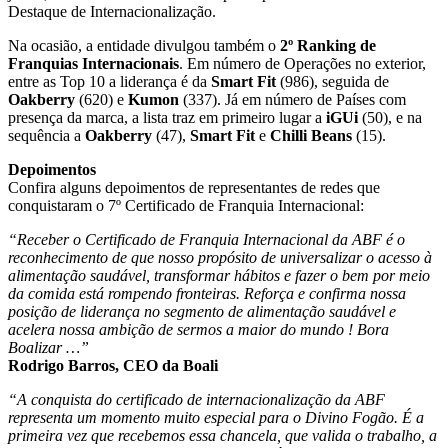
Destaque de Internacionalização.
Na ocasião, a entidade divulgou também o
2º Ranking de
Franquias Internacionais
. Em número de Operações no exterior,
entre as Top 10 a liderança é da
Smart Fit
(986), seguida de
Oakberry
(620) e
Kumon
(337). Já em número de Países com
presença da marca, a lista traz em primeiro lugar a
iGUi
(50), e na
sequência a
Oakberry
(47),
Smart Fit
e
Chilli Beans
(15).
Depoimentos
Confira alguns depoimentos de representantes de redes que
conquistaram o 7º Certificado de Franquia Internacional:
“Receber o Certificado de Franquia Internacional da ABF é o
reconhecimento de que nosso propósito de universalizar o acesso à
alimentação saudável, transformar hábitos e fazer o bem por meio
da comida está rompendo fronteiras. Reforça e confirma nossa
posição de liderança no segmento de alimentação saudável e
acelera nossa ambição de sermos a maior do mundo ! Bora
Boalizar …”
Rodrigo Barros, CEO da Boali
“A conquista do certificado de internacionalização da ABF
representa um momento muito especial para o Divino Fogão. É a
primeira vez que recebemos essa chancela, que valida o trabalho, a