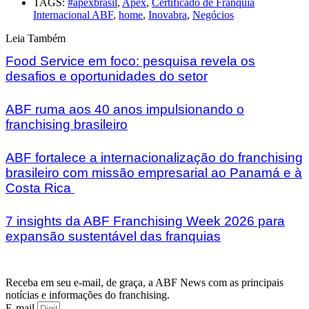
TAGS:
#apexbrasil
,
Apex
,
Certificado de Franquia
Internacional ABF
,
home
,
Inovabra
,
Negócios
Leia Também
Food Service em foco: pesquisa revela os
desafios e oportunidades do setor
ABF ruma aos 40 anos impulsionando o
franchising brasileiro
ABF fortalece a internacionalização do franchising
brasileiro com missão empresarial ao Panamá e à
Costa Rica
7 insights da ABF Franchising Week 2026 para
expansão sustentável das franquias
Receba em seu e-mail, de graça, a ABF News com as principais
notícias e informações do franchising.
E-mail