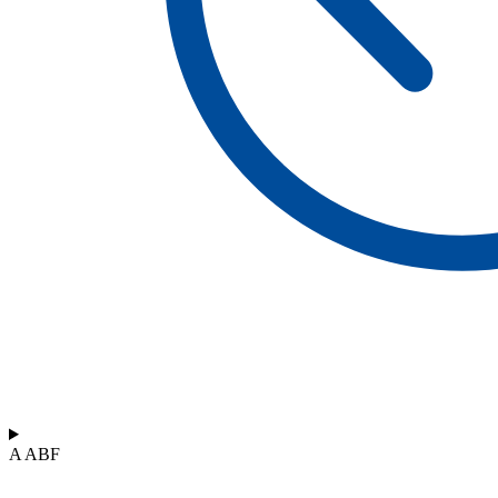
A ABF