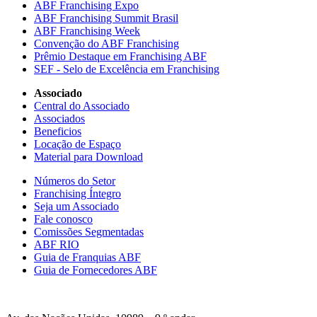
ABF Franchising Expo
ABF Franchising Summit Brasil
ABF Franchising Week
Convenção do ABF Franchising
Prêmio Destaque em Franchising ABF
SEF - Selo de Excelência em Franchising
Associado
Central do Associado
Associados
Beneficios
Locação de Espaço
Material para Download
Números do Setor
Franchising Íntegro
Seja um Associado
Fale conosco
Comissões Segmentadas
ABF RIO
Guia de Franquias ABF
Guia de Fornecedores ABF