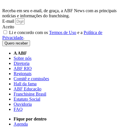
Receba em seu e-mail, de graça, a ABF News com as principais
notícias e informações do franchising.
E-mail
Aceito
Li e concordo com os
Termos de Uso
e a
Política de
Privacidade
.
Quero receber
A ABF
Sobre nós
Diretoria
ABF RIO
Regionais
Comitê e comissões
Hall da fama
ABF Educação
Franchising Brasil
Estatuto Social
Ouvidoria
FAQ
Fique por dentro
Agenda