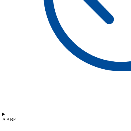
A ABF