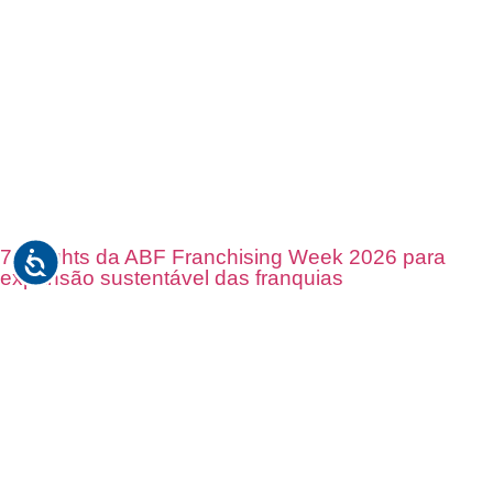
7 insights da ABF Franchising Week 2026 para
expansão sustentável das franquias
Receba em seu e-mail, de graça, a ABF News
com as principais notícias e informações do
franchising.