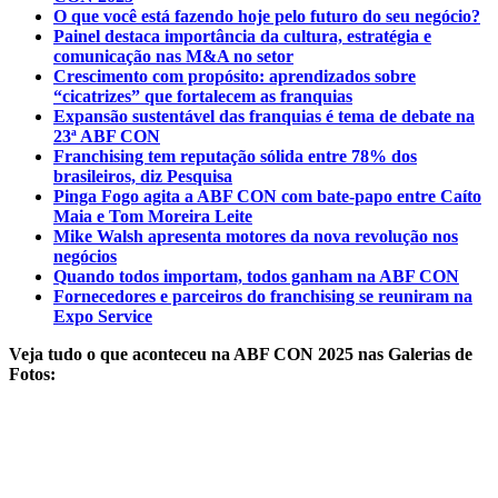
O que você está fazendo hoje pelo futuro do seu negócio?
Painel destaca importância da cultura, estratégia e
comunicação nas M&A no setor
Crescimento com propósito: aprendizados sobre
“cicatrizes” que fortalecem as franquias
Expansão sustentável das franquias é tema de debate na
23ª ABF CON
Franchising tem reputação sólida entre 78% dos
brasileiros, diz Pesquisa
Pinga Fogo agita a ABF CON com bate-papo entre Caíto
Maia e Tom Moreira Leite
Mike Walsh apresenta motores da nova revolução nos
negócios
Quando todos importam, todos ganham na ABF CON
Fornecedores e parceiros do franchising se reuniram na
Expo Service
Veja tudo o que aconteceu na ABF CON 2025 nas Galerias de
Fotos: