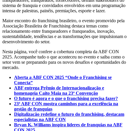
franqueadores, franqueados, fornecedores, demais stakeholders do
sistema de franquia e convidados envolvidos em uma programação
intensa de palestras, painéis, premiações, esporte e lazer.
Maior encontro do franchising brasileiro, o evento promovido pela
Associação Brasileira de Franchising destaca temas como
relacionamento entre franqueadores e franqueados, inovação,
sustentabilidade, tendências e as transformações que impulsionam o
desenvolvimento do setor.
Nesta página, você confere a cobertura completa da ABF CON
2025. Acompanhe tudo o que aconteceu no evento e saiba como o
setor vem se preparando para os novos desafios e oportunidades do
mercado.
Aberta a ABF CON 2025 “Onde o Franchising se
Conecta”
ABF entrega Prêmio de Internacionalização e
homenageia Caito Maia na 23ª Convenção
O futuro é agora e o que o franchising precisa fazer?
23ª ABF CON mostra caminhos para a excelência na
gestão de franquias
Digitalização redefine o futuro do franchising, destacam
especialistas na ABF CON
Bryan K. Williams inspira líderes de franquias na ABF
CON 2025