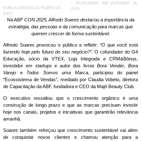
– ATUALIZADO EM OUTUBRO 24,
PUBLICADO EM
OUTUBRO 24,
2025
2025
Na ABF CON 2025, Alfredo Soares destacou a importância da
estratégia, das pessoas e da comunicação para marcas que
querem crescer de forma sustentável.
Alfredo Soares provocou o público a refletir:
“O que você está
fazendo hoje pelo futuro do seu negócio?”
. O cofundador do G4
Educação, sócio da VTEX, Loja Integrada e CRM&Bônus,
investidor em startups e autor dos livros
Bora Vender
,
Bora
Varejo
e
Todos Somos uma Marca
, participou do painel
“Ecossistema de Vendas”, mediado por Claudia Vobeto, diretora
de Capacitação da ABF, fundadora e CEO da Majô Beauty Club.
O executivo ressaltou que o crescimento orgânico é uma
construção de longo prazo e que as marcas precisam investir
hoje nos canais, projetos e iniciativas que garantirão relevância
amanhã.
Soares também reforçou que crescimento sustentável vai além
de conquistar novos clientes e chamou atenção para a