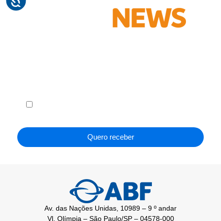
Receba em seu e-mail, de graça, a ABF News
com as principais notícias e informações do
franchising.
Li e concordo com os
Termos de Uso
e a
Política de
Privacidade
.
Quero receber
Av. das Nações Unidas, 10989 – 9 º andar
Vl. Olímpia – São Paulo/SP – 04578-000