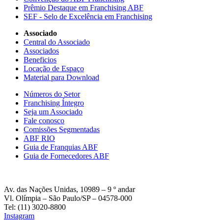
Prêmio Destaque em Franchising ABF
SEF - Selo de Excelência em Franchising
Associado
Central do Associado
Associados
Beneficios
Locação de Espaço
Material para Download
Números do Setor
Franchising Íntegro
Seja um Associado
Fale conosco
Comissões Segmentadas
ABF RIO
Guia de Franquias ABF
Guia de Fornecedores ABF
Av. das Nações Unidas, 10989 – 9 º andar
Vl. Olímpia – São Paulo/SP – 04578-000
Tel: (11) 3020-8800
Instagram