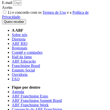
E-mail
Aceito
Li e concordo com os
Termos de Uso
e a
Política de
Privacidade
.
Quero receber
A ABF
Sobre nós
Diretoria
ABF RIO
Regionais
Comitê e comissões
Hall da fama
ABF Educação
Franchising Brasil
Estatuto Social
Ouvidoria
FAQ
Fique por dentro
Agenda
ABF Franchising Expo
ABF Franchising Summit Brasil
ABF Franchising Week
Convenção do ABF Franchising