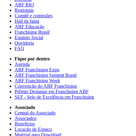
ABF RIO
Regionais
Comitê e comissões
Hall da fama
ABF Educação
Franchising Brasil
Estatuto Social
Ouvidoria
FAQ
Fique por dentro
Agenda
ABF Franchising Expo
ABF Franchising Summit Brasil
ABF Franchising Week
Convenção do ABF Franchising
Prêmio Destaque em Franchising ABF
SEF - Selo de Excelência em Franchising
Associado
Central do Associado
Associados
Beneficios
Locação de Espaço
Material para Download