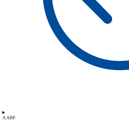
A ABF