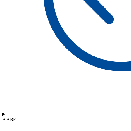
A ABF