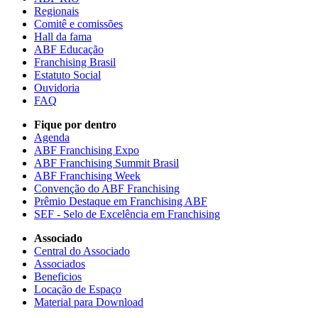
Regionais
Comitê e comissões
Hall da fama
ABF Educação
Franchising Brasil
Estatuto Social
Ouvidoria
FAQ
Fique por dentro
Agenda
ABF Franchising Expo
ABF Franchising Summit Brasil
ABF Franchising Week
Convenção do ABF Franchising
Prêmio Destaque em Franchising ABF
SEF - Selo de Excelência em Franchising
Associado
Central do Associado
Associados
Beneficios
Locação de Espaço
Material para Download