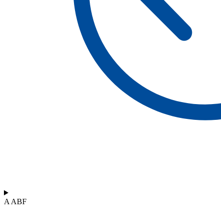
A ABF