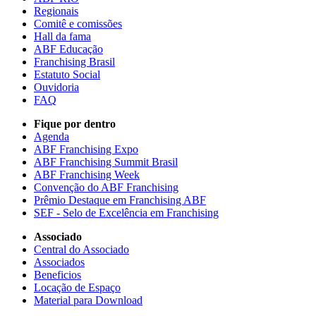
Regionais
Comitê e comissões
Hall da fama
ABF Educação
Franchising Brasil
Estatuto Social
Ouvidoria
FAQ
Fique por dentro
Agenda
ABF Franchising Expo
ABF Franchising Summit Brasil
ABF Franchising Week
Convenção do ABF Franchising
Prêmio Destaque em Franchising ABF
SEF - Selo de Excelência em Franchising
Associado
Central do Associado
Associados
Beneficios
Locação de Espaço
Material para Download