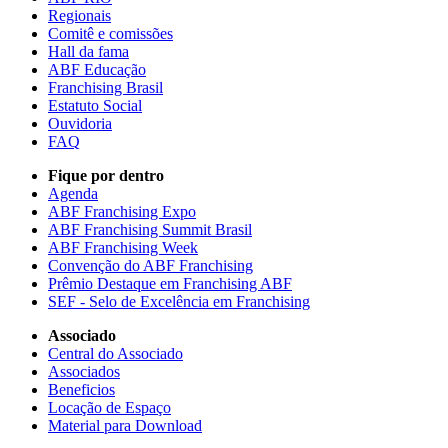
Regionais
Comitê e comissões
Hall da fama
ABF Educação
Franchising Brasil
Estatuto Social
Ouvidoria
FAQ
Fique por dentro
Agenda
ABF Franchising Expo
ABF Franchising Summit Brasil
ABF Franchising Week
Convenção do ABF Franchising
Prêmio Destaque em Franchising ABF
SEF - Selo de Excelência em Franchising
Associado
Central do Associado
Associados
Beneficios
Locação de Espaço
Material para Download