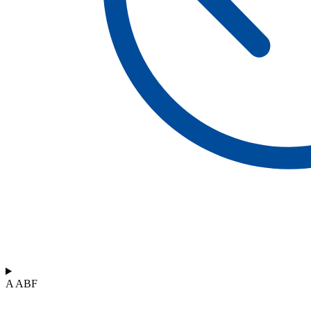
A ABF