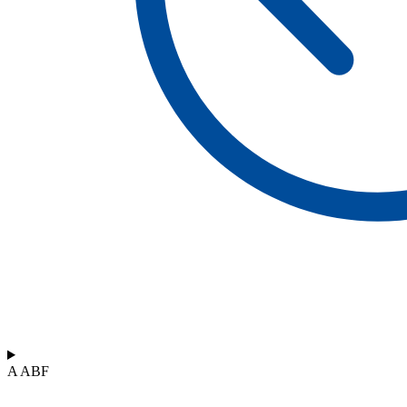
A ABF