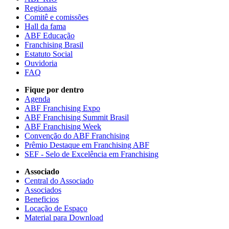
Regionais
Comitê e comissões
Hall da fama
ABF Educação
Franchising Brasil
Estatuto Social
Ouvidoria
FAQ
Fique por dentro
Agenda
ABF Franchising Expo
ABF Franchising Summit Brasil
ABF Franchising Week
Convenção do ABF Franchising
Prêmio Destaque em Franchising ABF
SEF - Selo de Excelência em Franchising
Associado
Central do Associado
Associados
Beneficios
Locação de Espaço
Material para Download