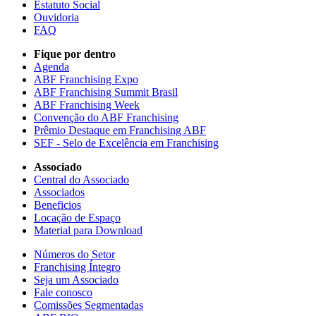
Estatuto Social
Ouvidoria
FAQ
Fique por dentro
Agenda
ABF Franchising Expo
ABF Franchising Summit Brasil
ABF Franchising Week
Convenção do ABF Franchising
Prêmio Destaque em Franchising ABF
SEF - Selo de Excelência em Franchising
Associado
Central do Associado
Associados
Beneficios
Locação de Espaço
Material para Download
Números do Setor
Franchising Íntegro
Seja um Associado
Fale conosco
Comissões Segmentadas