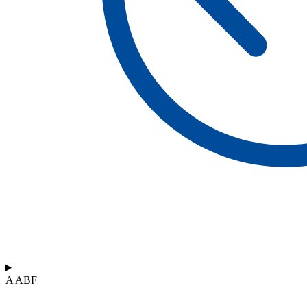
A ABF