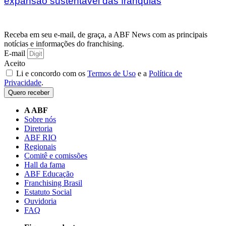
expansão sustentável das franquias
Receba em seu e-mail, de graça, a ABF News com as principais
notícias e informações do franchising.
E-mail
Aceito
Li e concordo com os
Termos de Uso
e a
Política de
Privacidade
.
Quero receber
A ABF
Sobre nós
Diretoria
ABF RIO
Regionais
Comitê e comissões
Hall da fama
ABF Educação
Franchising Brasil
Estatuto Social
Ouvidoria
FAQ