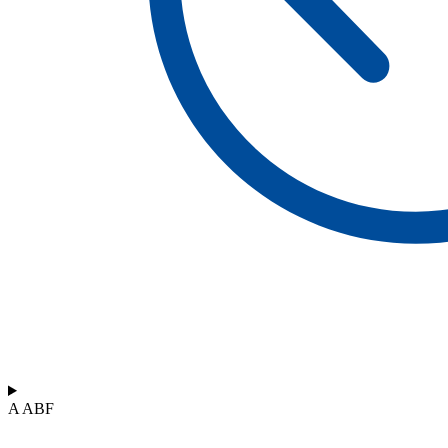
A ABF