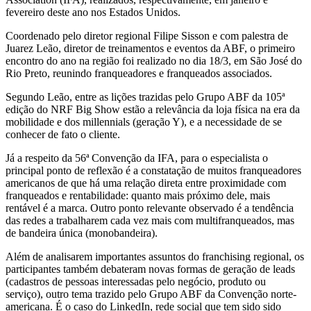
fevereiro deste ano nos Estados Unidos.
Coordenado pelo diretor regional Filipe Sisson e com palestra de
Juarez Leão, diretor de treinamentos e eventos da ABF, o primeiro
encontro do ano na região foi realizado no dia 18/3, em São José do
Rio Preto, reunindo franqueadores e franqueados associados.
Segundo Leão, entre as lições trazidas pelo Grupo ABF da 105ª
edição do NRF Big Show estão a relevância da loja física na era da
mobilidade e dos millennials (geração Y), e a necessidade de se
conhecer de fato o cliente.
Já a respeito da 56ª Convenção da IFA, para o especialista o
principal ponto de reflexão é a constatação de muitos franqueadores
americanos de que há uma relação direta entre proximidade com
franqueados e rentabilidade: quanto mais próximo dele, mais
rentável é a marca. Outro ponto relevante observado é a tendência
das redes a trabalharem cada vez mais com multifranqueados, mas
de bandeira única (monobandeira).
Além de analisarem importantes assuntos do franchising regional, os
participantes também debateram novas formas de geração de leads
(cadastros de pessoas interessadas pelo negócio, produto ou
serviço), outro tema trazido pelo Grupo ABF da Convenção norte-
americana. É o caso do LinkedIn, rede social que tem sido sido