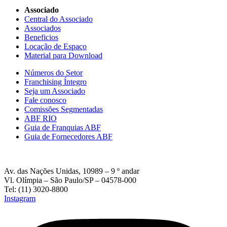
Associado
Central do Associado
Associados
Beneficios
Locação de Espaço
Material para Download
Números do Setor
Franchising Íntegro
Seja um Associado
Fale conosco
Comissões Segmentadas
ABF RIO
Guia de Franquias ABF
Guia de Fornecedores ABF
Av. das Nações Unidas, 10989 – 9 º andar
Vl. Olímpia – São Paulo/SP – 04578-000
Tel: (11) 3020-8800
Instagram