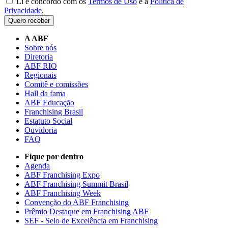
Li e concordo com os
Termos de Uso
e a
Política de
Privacidade
.
Quero receber
A ABF
Sobre nós
Diretoria
ABF RIO
Regionais
Comitê e comissões
Hall da fama
ABF Educação
Franchising Brasil
Estatuto Social
Ouvidoria
FAQ
Fique por dentro
Agenda
ABF Franchising Expo
ABF Franchising Summit Brasil
ABF Franchising Week
Convenção do ABF Franchising
Prêmio Destaque em Franchising ABF
SEF - Selo de Excelência em Franchising