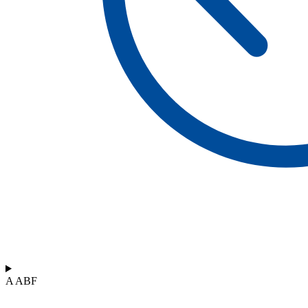
A ABF