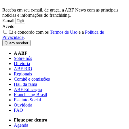
Receba em seu e-mail, de graça, a ABF News com as principais
notícias e informações do franchising.
E-mail
Aceito
Li e concordo com os
Termos de Uso
e a
Política de
Privacidade
.
Quero receber
A ABF
Sobre nós
Diretoria
ABF RIO
Regionais
Comitê e comissões
Hall da fama
ABF Educação
Franchising Brasil
Estatuto Social
Ouvidoria
FAQ
Fique por dentro
Agenda