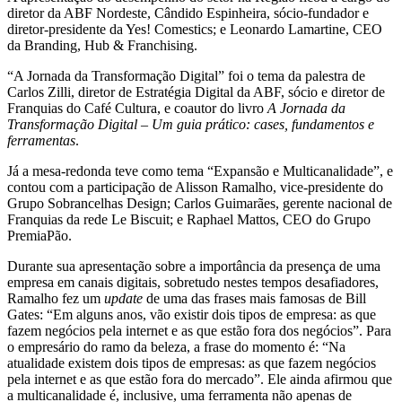
diretor da ABF Nordeste, Cândido Espinheira, sócio-fundador e
diretor-presidente da Yes! Comestics; e Leonardo Lamartine, CEO
da Branding, Hub & Franchising.
“A Jornada da Transformação Digital” foi o tema da palestra de
Carlos Zilli, diretor de Estratégia Digital da ABF, sócio e diretor de
Franquias do Café Cultura, e coautor do livro
A Jornada da
Transformação Digital – Um guia prático: cases, fundamentos e
ferramentas
.
Já a mesa-redonda teve como tema “Expansão e Multicanalidade”, e
contou com a participação de Alisson Ramalho, vice-presidente do
Grupo Sobrancelhas Design; Carlos Guimarães, gerente nacional de
Franquias da rede Le Biscuit; e Raphael Mattos, CEO do Grupo
PremiaPão.
Durante sua apresentação sobre a importância da presença de uma
empresa em canais digitais, sobretudo nestes tempos desafiadores,
Ramalho fez um
update
de uma das frases mais famosas de Bill
Gates: “Em alguns anos, vão existir dois tipos de empresa: as que
fazem negócios pela internet e as que estão fora dos negócios”. Para
o empresário do ramo da beleza, a frase do momento é: “Na
atualidade existem dois tipos de empresas: as que fazem negócios
pela internet e as que estão fora do mercado”. Ele ainda afirmou que
a multicanalidade é, inclusive, uma ferramenta não apenas de