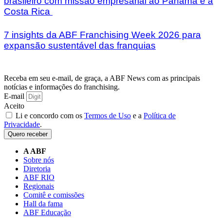
brasileiro com missão empresarial ao Panamá e à
Costa Rica
7 insights da ABF Franchising Week 2026 para
expansão sustentável das franquias
Receba em seu e-mail, de graça, a ABF News com as principais
notícias e informações do franchising.
E-mail
Aceito
Li e concordo com os
Termos de Uso
e a
Política de
Privacidade
.
Quero receber
A ABF
Sobre nós
Diretoria
ABF RIO
Regionais
Comitê e comissões
Hall da fama
ABF Educação