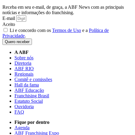
Receba em seu e-mail, de graça, a ABF News com as principais
notícias e informações do franchising.
E-mail
Aceito
Li e concordo com os
Termos de Uso
e a
Política de
Privacidade
.
Quero receber
A ABF
Sobre nós
Diretoria
ABF RIO
Regionais
Comitê e comissões
Hall da fama
ABF Educação
Franchising Brasil
Estatuto Social
Ouvidoria
FAQ
Fique por dentro
Agenda
ABF Franchising Expo