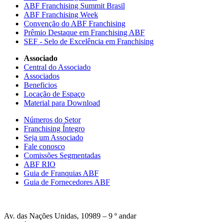
ABF Franchising Summit Brasil
ABF Franchising Week
Convenção do ABF Franchising
Prêmio Destaque em Franchising ABF
SEF - Selo de Excelência em Franchising
Associado
Central do Associado
Associados
Beneficios
Locação de Espaço
Material para Download
Números do Setor
Franchising Íntegro
Seja um Associado
Fale conosco
Comissões Segmentadas
ABF RIO
Guia de Franquias ABF
Guia de Fornecedores ABF
Av. das Nações Unidas, 10989 – 9 º andar