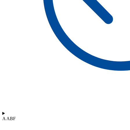
A ABF