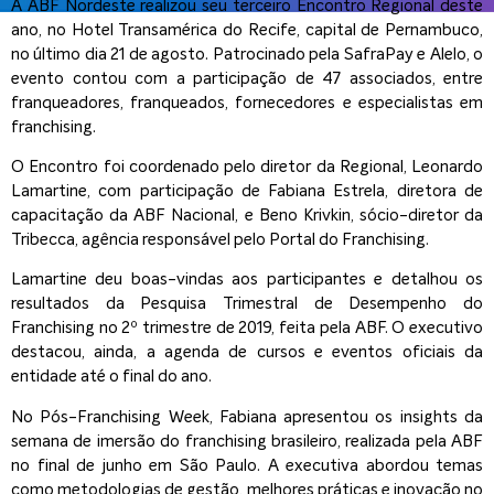
A ABF Nordeste realizou seu terceiro Encontro Regional deste
ano, no Hotel Transamérica do Recife, capital de Pernambuco,
no último dia 21 de agosto. Patrocinado pela SafraPay e Alelo, o
evento contou com a participação de 47 associados, entre
franqueadores, franqueados, fornecedores e especialistas em
franchising.
O Encontro foi coordenado pelo diretor da Regional, Leonardo
Lamartine, com participação de Fabiana Estrela, diretora de
capacitação da ABF Nacional, e Beno Krivkin, sócio-diretor da
Tribecca, agência responsável pelo Portal do Franchising.
Lamartine deu boas-vindas aos participantes e detalhou os
resultados da Pesquisa Trimestral de Desempenho do
Franchising no 2º trimestre de 2019, feita pela ABF. O executivo
destacou, ainda, a agenda de cursos e eventos oficiais da
entidade até o final do ano.
No Pós-Franchising Week, Fabiana apresentou os insights da
semana de imersão do franchising brasileiro, realizada pela ABF
no final de junho em São Paulo. A executiva abordou temas
como metodologias de gestão, melhores práticas e inovação no