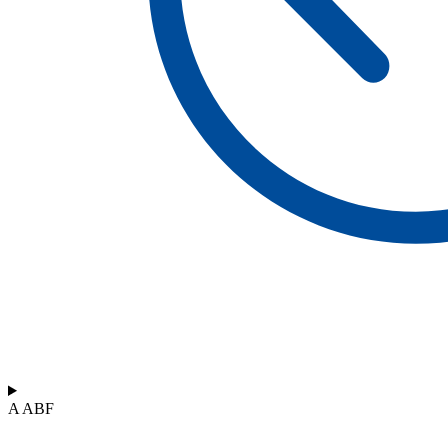
A ABF