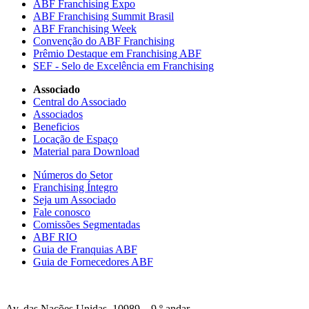
ABF Franchising Expo
ABF Franchising Summit Brasil
ABF Franchising Week
Convenção do ABF Franchising
Prêmio Destaque em Franchising ABF
SEF - Selo de Excelência em Franchising
Associado
Central do Associado
Associados
Beneficios
Locação de Espaço
Material para Download
Números do Setor
Franchising Íntegro
Seja um Associado
Fale conosco
Comissões Segmentadas
ABF RIO
Guia de Franquias ABF
Guia de Fornecedores ABF
Av. das Nações Unidas, 10989 – 9 º andar