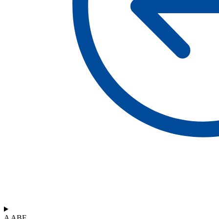
A ABF