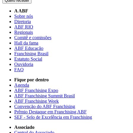
Quero receber
A ABF
Sobre nós
Diretoria
ABF RIO
Regionais
Comitê e comissões
Hall da fama
ABF Educação
Franchising Brasil
Estatuto Social
Ouvidoria
FAQ
Fique por dentro
Agenda
ABF Franchising Expo
ABF Franchising Summit Brasil
ABF Franchising Week
Convenção do ABF Franchising
Prêmio Destaque em Franchising ABF
SEF - Selo de Excelência em Franchising
Associado
Central do Associado