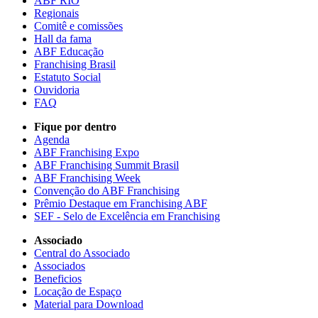
ABF RIO
Regionais
Comitê e comissões
Hall da fama
ABF Educação
Franchising Brasil
Estatuto Social
Ouvidoria
FAQ
Fique por dentro
Agenda
ABF Franchising Expo
ABF Franchising Summit Brasil
ABF Franchising Week
Convenção do ABF Franchising
Prêmio Destaque em Franchising ABF
SEF - Selo de Excelência em Franchising
Associado
Central do Associado
Associados
Beneficios
Locação de Espaço
Material para Download