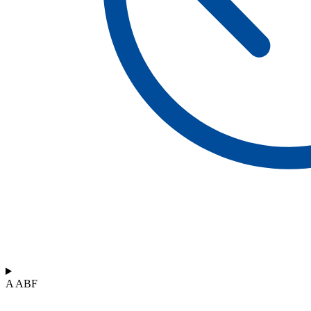
A ABF