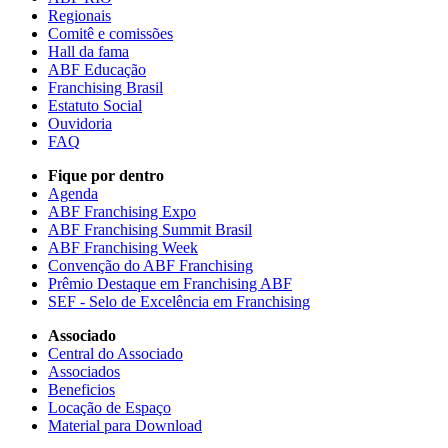
Regionais
Comitê e comissões
Hall da fama
ABF Educação
Franchising Brasil
Estatuto Social
Ouvidoria
FAQ
Fique por dentro
Agenda
ABF Franchising Expo
ABF Franchising Summit Brasil
ABF Franchising Week
Convenção do ABF Franchising
Prêmio Destaque em Franchising ABF
SEF - Selo de Excelência em Franchising
Associado
Central do Associado
Associados
Beneficios
Locação de Espaço
Material para Download