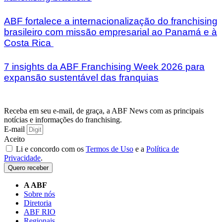
ABF fortalece a internacionalização do franchising
brasileiro com missão empresarial ao Panamá e à
Costa Rica
7 insights da ABF Franchising Week 2026 para
expansão sustentável das franquias
Receba em seu e-mail, de graça, a ABF News com as principais
notícias e informações do franchising.
E-mail
Aceito
Li e concordo com os
Termos de Uso
e a
Política de
Privacidade
.
Quero receber
A ABF
Sobre nós
Diretoria
ABF RIO
Regionais