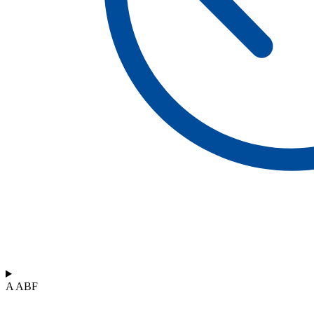
A ABF