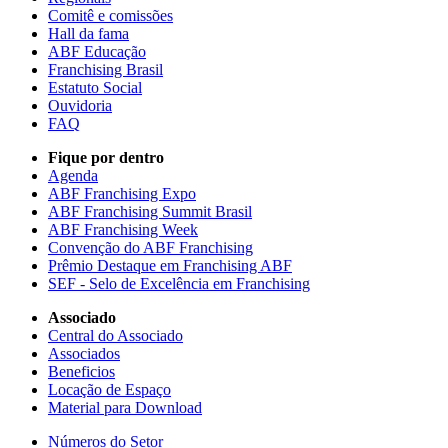
Comitê e comissões
Hall da fama
ABF Educação
Franchising Brasil
Estatuto Social
Ouvidoria
FAQ
Fique por dentro
Agenda
ABF Franchising Expo
ABF Franchising Summit Brasil
ABF Franchising Week
Convenção do ABF Franchising
Prêmio Destaque em Franchising ABF
SEF - Selo de Excelência em Franchising
Associado
Central do Associado
Associados
Beneficios
Locação de Espaço
Material para Download
Números do Setor