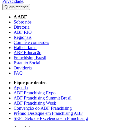
Privacidade
.
Quero receber
A ABF
Sobre nós
Diretoria
ABF RIO
Regionais
Comitê e comissões
Hall da fama
ABF Educação
Franchising Brasil
Estatuto Social
Ouvidoria
FAQ
Fique por dentro
Agenda
ABF Franchising Expo
ABF Franchising Summit Brasil
ABF Franchising Week
Convenção do ABF Franchising
Prêmio Destaque em Franchising ABF
SEF - Selo de Excelência em Franchising