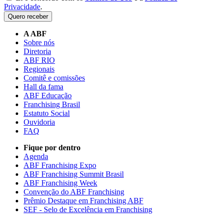
Privacidade
.
Quero receber
A ABF
Sobre nós
Diretoria
ABF RIO
Regionais
Comitê e comissões
Hall da fama
ABF Educação
Franchising Brasil
Estatuto Social
Ouvidoria
FAQ
Fique por dentro
Agenda
ABF Franchising Expo
ABF Franchising Summit Brasil
ABF Franchising Week
Convenção do ABF Franchising
Prêmio Destaque em Franchising ABF
SEF - Selo de Excelência em Franchising