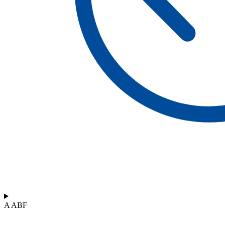
A ABF