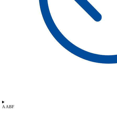
A ABF