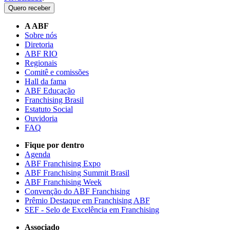
Quero receber
A ABF
Sobre nós
Diretoria
ABF RIO
Regionais
Comitê e comissões
Hall da fama
ABF Educação
Franchising Brasil
Estatuto Social
Ouvidoria
FAQ
Fique por dentro
Agenda
ABF Franchising Expo
ABF Franchising Summit Brasil
ABF Franchising Week
Convenção do ABF Franchising
Prêmio Destaque em Franchising ABF
SEF - Selo de Excelência em Franchising
Associado