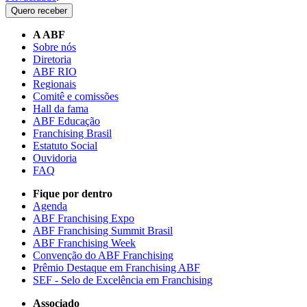
Quero receber
A ABF
Sobre nós
Diretoria
ABF RIO
Regionais
Comitê e comissões
Hall da fama
ABF Educação
Franchising Brasil
Estatuto Social
Ouvidoria
FAQ
Fique por dentro
Agenda
ABF Franchising Expo
ABF Franchising Summit Brasil
ABF Franchising Week
Convenção do ABF Franchising
Prêmio Destaque em Franchising ABF
SEF - Selo de Excelência em Franchising
Associado