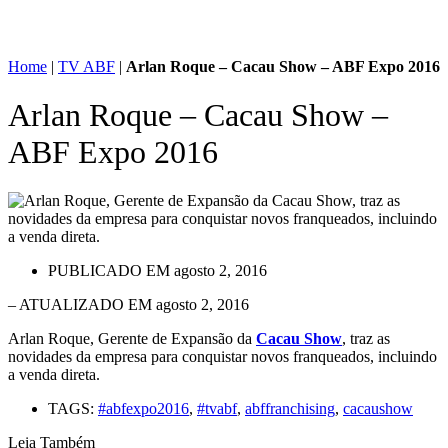
Home
|
TV ABF
|
Arlan Roque – Cacau Show – ABF Expo 2016
Arlan Roque – Cacau Show –
ABF Expo 2016
PUBLICADO EM
agosto 2, 2016
– ATUALIZADO EM agosto 2, 2016
Arlan Roque, Gerente de Expansão da
Cacau Show
, traz as
novidades da empresa para conquistar novos franqueados, incluindo
a venda direta.
TAGS:
#abfexpo2016
,
#tvabf
,
abffranchising
,
cacaushow
Leia Também