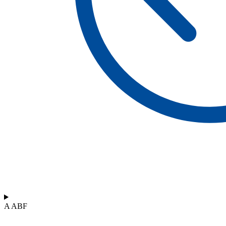
A ABF