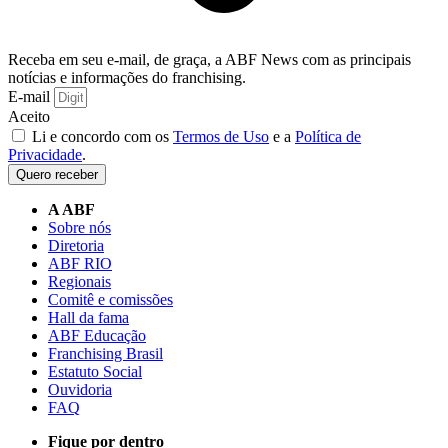
Receba em seu e-mail, de graça, a ABF News com as principais
notícias e informações do franchising.
E-mail
Aceito
Li e concordo com os
Termos de Uso
e a
Política de
Privacidade
.
Quero receber
A ABF
Sobre nós
Diretoria
ABF RIO
Regionais
Comitê e comissões
Hall da fama
ABF Educação
Franchising Brasil
Estatuto Social
Ouvidoria
FAQ
Fique por dentro