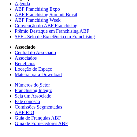
Agenda
ABF Franchising Expo
ABF Franchising Summit Brasil
ABF Franchising Week
Convenção do ABF Franchising
Prêmio Destaque em Franchising ABF
SEF - Selo de Excelência em Franchising
Associado
Central do Associado
Associados
Beneficios
Locação de Espaço
Material para Download
Números do Setor
Franchising Íntegro
Seja um Associado
Fale conosco
Comissões Segmentadas
ABF RIO
Guia de Franquias ABF
Guia de Fornecedores ABF