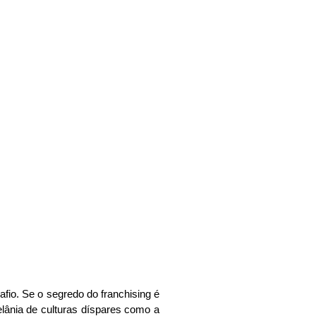
UM PAÍS COMO O BRASIL
nquia em
fio. Se o segredo do franchising é
lânia de culturas díspares como a