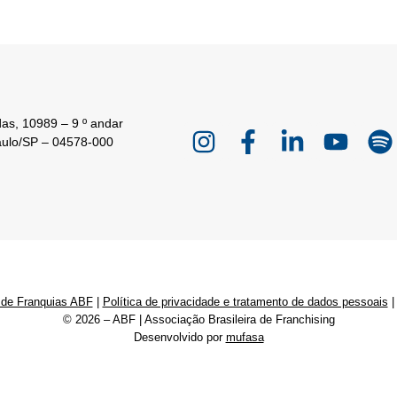
as, 10989 – 9 º andar
aulo/SP – 04578-000
 de Franquias ABF
|
Política de privacidade e tratamento de dados pessoais
© 2026 – ABF | Associação Brasileira de Franchising
Desenvolvido por
mufasa