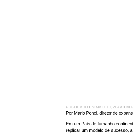
|
NÃO CATEGORIZADO
|
PONTOS IMPORTANTES NA AD
O desaf
PUBLICADO EM
MAIO 10, 2013
– ATUAL
Por Mario Ponci, diretor de expans
Em um País de tamanho continental
replicar um modelo de sucesso, à