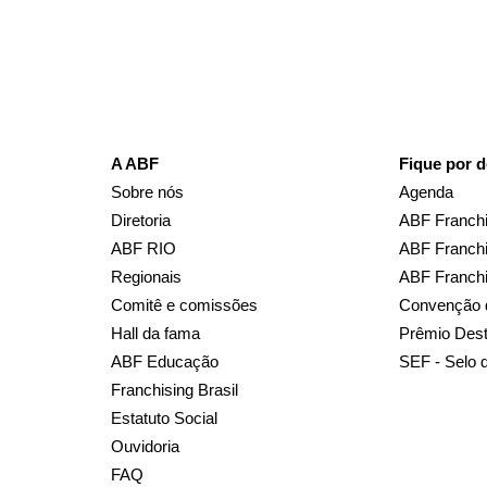
A ABF
Fique por d
Sobre nós
Agenda
Diretoria
ABF Franchi
ABF RIO
ABF Franchi
Regionais
ABF Franch
Comitê e comissões
Convenção 
Hall da fama
Prêmio Des
ABF Educação
SEF - Selo 
Franchising Brasil
Estatuto Social
Ouvidoria
FAQ