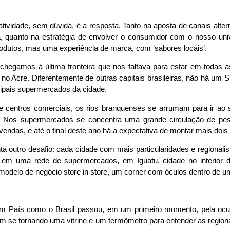
iatividade, sem dúvida, é a resposta. Tanto na aposta de canais alt
a, quanto na estratégia de envolver o consumidor com o nosso un
odutos, mas uma experiência de marca, com ‘sabores locais’.
hegamos à última fronteira que nos faltava para estar em todas a
no Acre. Diferentemente de outras capitais brasileiras, não há um
ipais supermercados da cidade.
 centros comerciais, os rios branquenses se arrumam para ir ao
á. Nos supermercados se concentra uma grande circulação de pe
ndas, e até o final deste ano há a expectativa de montar mais doi
nta outro desafio: cada cidade com mais particularidades e regiona
a em uma rede de supermercados, em Iguatu, cidade no interior
o modelo de negócio store in store, um corner com óculos dentro de u
m País como o Brasil passou, em um primeiro momento, pela ocu
 se tornando uma vitrine e um termômetro para entender as regiona