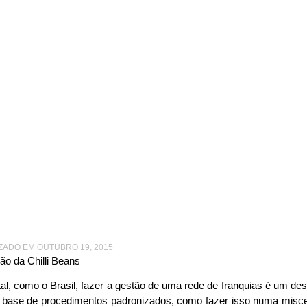
MINISTRAÇÃO DA FRANQUIA
|
O DESAFIO DE EXPANDIR UMA FRANQUIA EM 
io de expandir uma fra
um País como o Brasil
IZADO EM OUTUBRO 19, 2015
ão da Chilli Beans
, como o Brasil, fazer a gestão de uma rede de franquias é um desa
 base de procedimentos padronizados, como fazer isso numa misce