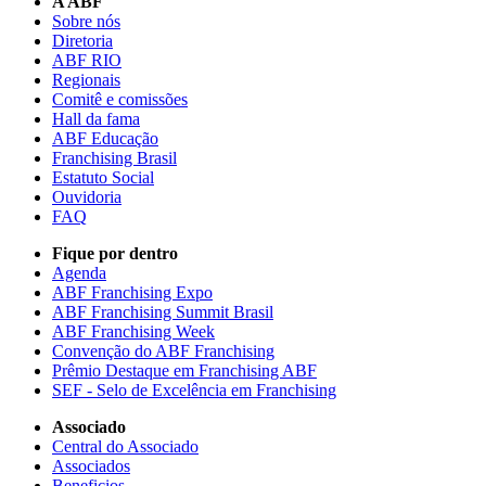
A ABF
Sobre nós
Diretoria
ABF RIO
Regionais
Comitê e comissões
Hall da fama
ABF Educação
Franchising Brasil
Estatuto Social
Ouvidoria
FAQ
Fique por dentro
Agenda
ABF Franchising Expo
ABF Franchising Summit Brasil
ABF Franchising Week
Convenção do ABF Franchising
Prêmio Destaque em Franchising ABF
SEF - Selo de Excelência em Franchising
Associado
Central do Associado
Associados
Beneficios