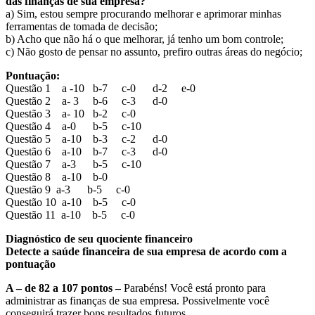
das finanças de sua empresa?
a) Sim, estou sempre procurando melhorar e aprimorar minhas
ferramentas de tomada de decisão;
b) Acho que não há o que melhorar, já tenho um bom controle;
c) Não gosto de pensar no assunto, prefiro outras áreas do negócio;
Pontuação:
Questão 1 a -10 b-7 c-0 d-2 e-0
Questão 2 a- 3 b-6 c-3 d-0
Questão 3 a- 10 b-2 c-0
Questão 4 a-0 b-5 c-10
Questão 5 a-10 b-3 c-2 d-0
Questão 6 a-10 b-7 c-3 d-0
Questão 7 a-3 b-5 c-10
Questão 8 a-10 b-0
Questão 9 a-3 b-5 c-0
Questão 10 a-10 b-5 c-0
Questão 11 a-10 b-5 c-0
Diagnóstico de seu quociente financeiro
Detecte a saúde financeira de sua empresa de acordo com a
pontuação
A – de 82 a 107 pontos –
Parabéns! Você está pronto para
administrar as finanças de sua empresa. Possivelmente você
conseguirá trazer bons resultados futuros.